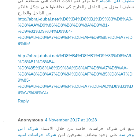
تنظيف فلل بالدمام
لاننا نوفر لكم احدث الالات التي تستخدم في
تنظيف المنزل من الداخل والخارج كي تحافظوا علي شكل فلتكم
من الداخل والخارج
http://abraj-dubai.net/%D8%B4%D8%B1%D9%83%D8%A9-
%D8%AA%D9%86%D8%B8%D9%8A%D9%81-
%D9%81%D9%84%D9%84-
%D8%A8%D8%A7%D9%84%D8%AF%D9%85%D8%A7%D
9%85/
http://abraj-dubai.net/%D8%B4%D8%B1%D9%83%D8%A9-
%D8%B1%D8%B4-
%D9%85%D8%A8%D9%8A%D8%AF%D8%A7%D8%AA-
%D8%A8%D8%A7%D9%84%D8%AF%D9%85%D8%A7%D
9%85-
%D8%A8%D8%A7%D9%84%D8%A7%D8%AD%D8%B3%D
8%A7%D8%A1/
Reply
Anonymous
4 November 2017 at 10:28
نتبع في شركة حراسات خاصة من خلال الاعتماد
شركة امن
وحراسة
علي وجود وظائف مشرفين امن
شركة حراسات امنية