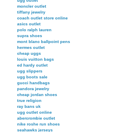
ugg outlet
moncler outlet
tiffany jewelry
coach outlet store online
asics outlet
polo ralph lauren
supra shoes
mont blanc ballpoint pens
hermes outlet
cheap uggs
louis vuitton bags
ed hardy outlet
ugg slippers
ugg boots sale
gucci handbags
pandora jewelry
cheap jordan shoes
true religion
ray bans uk
ugg outlet online
abercrombie outlet
nike roshe run shoes
seahawks jerseys