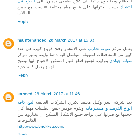
االعظام ويحتاجون دائما الي علاج طبيعي يذهبون الي
العلاج في
التشيك
بسبب احتوائها علي ينابيع مياه مختلفة تتناسب مع جميع
الحالات
Reply
maintenanceg
28 March 2017 at 15:33
يعمل مركز
صيانة شارب
علي الانتشار وفتح فروع كثيرة في عدد
كبير من المحافظات لسهولة التواصل اليه دائما وايضا يتميز مركز
صيانة جولدي
بتوفيرة لجميع قطع الغيار الممكن الاحتياج اليها ليصبح
الجهاز يعمل كانه جديد
Reply
karmed
29 March 2017 at 11:46
تعد شركة البدر وكيل معتمد لكبري الشركات العالمية
لبيع كافة
انواع القرميد و مستلزماته
وتقوم بتوفير جميع الطلبيات مهما كان
حجمها مع قدرتها علي تواجد جميع الاشكال الممكن ان تختاروها من
الكاتلوجات
http://www.brickksa.com/
Reply