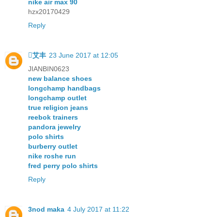
nike air max 90
hzx20170429
Reply
艾丰
23 June 2017 at 12:05
JIANBIN0623
new balance shoes
longchamp handbags
longchamp outlet
true religion jeans
reebok trainers
pandora jewelry
polo shirts
burberry outlet
nike roshe run
fred perry polo shirts
Reply
3nod maka
4 July 2017 at 11:22