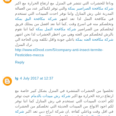
وداعا للحشرات التي تنتشر في المنزل مع ارتفاع الحرارة مع اكبر
شركة مكافحة الصراصير بمكة
والتي توفر لكماكبر عدد من العمالة
المدربة علي رش المنازل واننا نوفر احدث المبيدات التي تستخدم
في مكافحة النمل لذا تعد اشهر
شركة مكافحة البق بمكة
وتخلصكم منه في اسرع وقت ,كما اننا نعد افضل من يمتلك فريق
ليخلصكم من الصراصير
شركة مكافحة النمل بمكة
كما اننا نقوم
بالرش لنخلصكم من العته وهي من اخطر الحشرات لذا نحن اشهر
شركة مكافحة العته بمكة
باعلي جودة واقل تكلفه ودن الحاجة الي
ترك المنزل
http://www.el3nod.com/5/company-anti-insect-termite-
Pesticides-mecca
Reply
lg
4 July 2017 at 12:37
تخلصوا من الحشرات المنتشرة في المنزل بشكل كبير خاصة مع
ارتفاع درجة الحرارة مع اكبر
شركة رش مبيدات بالدمام
حيث توفر
لكم احدث المبيدات التي تستخدم في رش المنازل كما اننا نوفر
لكم اجود الانواع من المبيدات الحديثة التي تخلصكم من الحشرات
في اقل وقت وباعلي كفاءة ,ان شركة ابراج دبي تعد اكبر
شركة