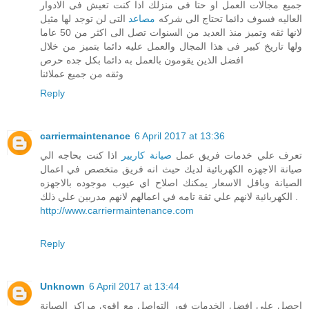
جميع مجالات العمل او حتا فى منزلك اذا كنت تعيش فى الادوار
العاليه فسوف دائما تحتاج الى شركه
مصاعد
التى لن توجد لها مثيل
لانها ثقه وتميز منذ العديد من السنوات تصل الى اكثر من 50 عاما
ولها تاريخ كبير فى هذا المجال والعمل عليه دائما بتميز من خلال
افضل الذين يقومون بالعمل به دائما بكل جده حرص
وثقه من جميع عملائنا
Reply
carriermaintenance
6 April 2017 at 13:36
تعرف علي خدمات فريق عمل
صيانة كاريير
اذا كنت بحاجه الي
صيانة الاجهزه الكهربائية لديك حيث انه فريق متخصص في اعمال
الصيانة وباقل الاسعار يمكنك اصلاح اي عيوب موجوده بالاجهزه
الكهربائية لانهم علي ثقة تامه في اعمالهم لانهم مدربين علي ذلك .
http://www.carriermaintenance.com
Reply
Unknown
6 April 2017 at 13:44
احصل علي افضل الخدمات فور التواصل مع اقوي مراكز الصيانة