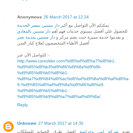
Anonymous
26 March 2017 at 12:24
يمكنكم الآن التواصل مع أكبر
دار مسنين بمصر الجديدة
للحصول علي أفضل مستوي خدمات فهم أهم
دار مسنين بالمعادي
و يقدموا خدمة مميزة حيث يضم مركز و
دار مسنين بمدينة نصر
أفضل الأطباء المتخصصون لعلاج كبار السن .
للتواصل الآن عبر :-
http://www.careolder.com/%d8%af%d8%a7%d8%b1-
%d9%85%d8%b3%d9%86%d9%8a%d9%86-
%d9%85%d8%b5%d8%b1-
%d8%a7%d9%84%d8%ac%d8%af%d9%8a%d8%af%d8%a
9-%d9%85%d8%af%d9%8a%d9%86%d8%a9-
%d9%86%d8%b5%d8%b1-
%d9%85%d8%b9%d8%a7%d8%af%d9%8a/
Reply
Unknown
27 March 2017 at 14:35
تقدم
شركة امن وحراسة
افضل طرق الحمايه للمتتلكات