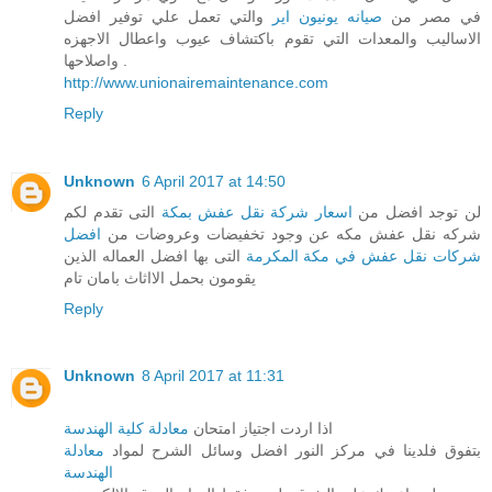
في مصر من
صيانه يونيون اير
والتي تعمل علي توفير افضل
الاساليب والمعدات التي تقوم باكتشاف عيوب واعطال الاجهزه
واصلاحها .
http://www.unionairemaintenance.com
Reply
Unknown
6 April 2017 at 14:50
لن توجد افضل من
اسعار شركة نقل عفش بمكة
التى تقدم لكم
شركه نقل عفش مكه عن وجود تخفيضات وعروضات من
افضل
شركات نقل عفش في مكة المكرمة
التى بها افضل العماله الذين
يقومون بحمل الااثاث بامان تام
Reply
Unknown
8 April 2017 at 11:31
اذا اردت اجتياز امتحان
معادلة كلية الهندسة
بتفوق فلدينا في مركز النور افضل وسائل الشرح لمواد
معادلة
الهندسة