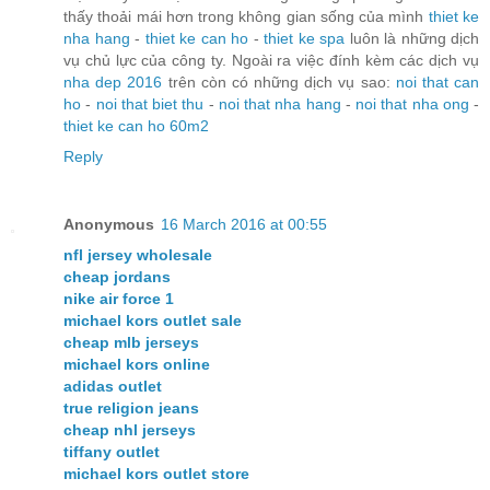
thấy thoải mái hơn trong không gian sống của mình
thiet ke
nha hang
-
thiet ke can ho
-
thiet ke spa
luôn là những dịch
vụ chủ lực của công ty. Ngoài ra việc đính kèm các dịch vụ
nha dep 2016
trên còn có những dịch vụ sao:
noi that can
ho
-
noi that biet thu
-
noi that nha hang
-
noi that nha ong
-
thiet ke can ho 60m2
Reply
Anonymous
16 March 2016 at 00:55
nfl jersey wholesale
cheap jordans
nike air force 1
michael kors outlet sale
cheap mlb jerseys
michael kors online
adidas outlet
true religion jeans
cheap nhl jerseys
tiffany outlet
michael kors outlet store